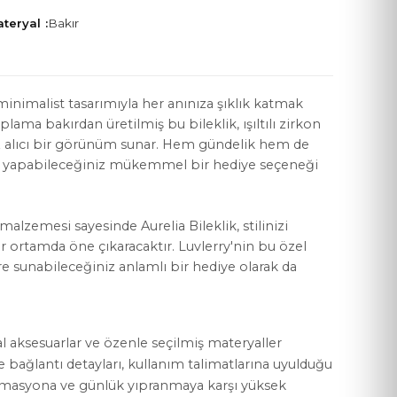
teryal :
Bakır
e minimalist tasarımıyla her anınıza şıklık katmak
aplama bakırdan üretilmiş bu bileklik, ışıltılı zirkon
YASAL KOŞULLAR
öz alıcı bir görünüm sunar. Hem gündelik hem de
Mesafeli Satış Sözleşmesi
 yapabileceğiniz mükemmel bir hediye seçeneği
Gizlilik Politikası
i malzemesi sayesinde Aurelia Bileklik, stilinizi
KVKK Aydınlatma Metni
 ortamda öne çıkaracaktır. Luvlerry'nin bu özel
Çerez Politikası
ere sunabileceğiniz anlamlı bir hediye olarak da
al aksesuarlar ve özenle seçilmiş materyaller
ve bağlantı detayları, kullanım talimatlarına uyulduğu
rmasyona ve günlük yıpranmaya karşı yüksek