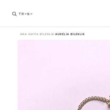
TR
₺
ANA SAYFA
/
BILEKLIK
/
AURELIA BILEKLIK