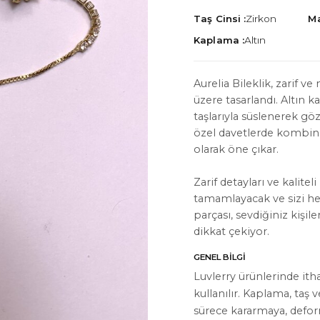
Taş Cinsi :
Zirkon
Ma
Kaplama :
Altın
Aurelia Bileklik, zarif v
üzere tasarlandı. Altın k
İYON
HAKKIMIZDA
taşlarıyla süslenerek g
Hakkımızda
özel davetlerde kombin
olarak öne çıkar.
Bize Ulaşın
Zarif detayları ve kalitel
Instagram
tamamlayacak ve sizi her
WhatsApp
parçası, sevdiğiniz kişil
dikkat çekiyor.
ler
GENEL BILGI
Luvlerry ürünlerinde ith
kullanılır. Kaplama, taş 
sürece kararmaya, defo