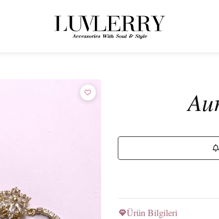
← ÜRÜNLERE GERI DÖN
Luvlerry Dünyasına Katılın
Aur
Yeni koleksiyon ve özel kampanyalardan ilk siz haberdar olun.
ABONE OL
Ürün Bilgileri