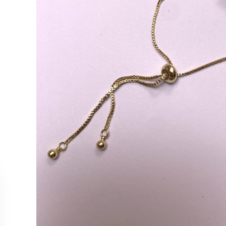
MÜŞTERİ HİZMETLERİ
KOLEKS
Bize Ulaşın
Kolye
Sipariş Takibi
Küpe
İade ve İptal Koşulları
Yüzük
Satış Noktalarımız
Bileklik
Tüm Ürün