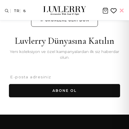
TR
₺
← ÜRÜNLERE GERI DÖN
Luvlerry Dünyasına Katılın
Yeni koleksiyon ve özel kampanyalardan ilk siz haberdar
olun.
ABONE OL