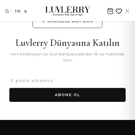
TR
₺
← ÜRÜNLERE GERI DÖN
Luvlerry Dünyasına Katılın
Yeni koleksiyon ve özel kampanyalardan ilk siz haberdar
olun.
ABONE OL