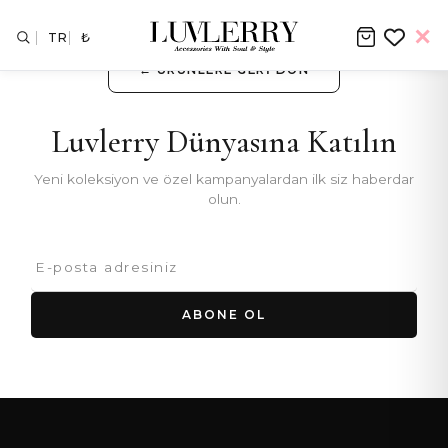
TR
₺
← ÜRÜNLERE GERI DÖN
Luvlerry Dünyasına Katılın
Yeni koleksiyon ve özel kampanyalardan ilk siz haberdar
olun.
ABONE OL