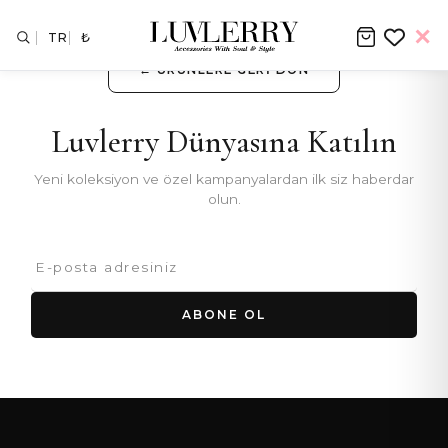
TR
₺
← ÜRÜNLERE GERI DÖN
Luvlerry Dünyasına Katılın
Yeni koleksiyon ve özel kampanyalardan ilk siz haberdar
olun.
ABONE OL