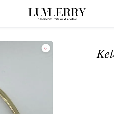
← ÜRÜNLERE GERI DÖN
Luvlerry Dünyasına Katılın
Kel
Yeni koleksiyon ve özel kampanyalardan ilk siz haberdar olun.
ABONE OL