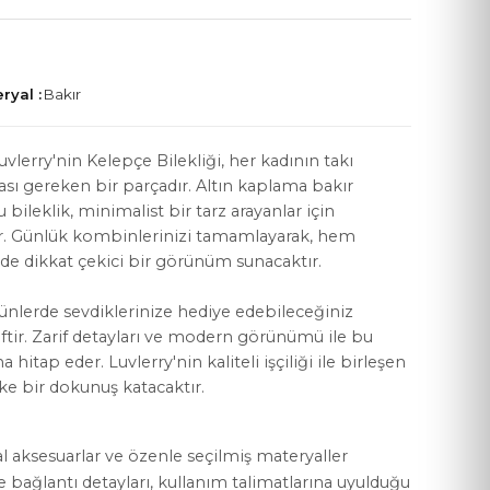
ryal :
Bakır
YASAL KOŞULLAR
Luvlerry'nin Kelepçe Bilekliği, her kadının takı
sı gereken bir parçadır. Altın kaplama bakır
Mesafeli Satış Sözleşmesi
ileklik, minimalist bir tarz arayanlar için
. Günlük kombinlerinizi tamamlayarak, hem
Gizlilik Politikası
m de dikkat çekici bir görünüm sunacaktır.
KVKK Aydınlatma Metni
günlerde sevdiklerinize hediye edebileceğiniz
Çerez Politikası
tir. Zarif detayları ve modern görünümü ile bu
a hitap eder. Luvlerry'nin kaliteli işçiliği ile birleşen
tike bir dokunuş katacaktır.
al aksesuarlar ve özenle seçilmiş materyaller
ve bağlantı detayları, kullanım talimatlarına uyulduğu