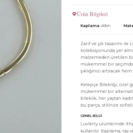
Ürün Bilgileri
Kaplama :
Altın
Mate
İYON
HAKKIMIZDA
Zarif ve şık tasarımı ile 
koleksiyonunda yer alma
Hakkımızda
malzemeden üretilen bu b
mükemmel bir seçimdir
Bize Ulaşın
şıklığınızı artıracak he
Instagram
Kelepçe Bilekliği, özel 
WhatsApp
mükemmel bir alternatif
bileklik, her yaştan kadın
ler
bu parça, stilinize sofis
GENEL BILGI
Luvlerry ürünlerinde ith
kullanılır. Kaplama, taş 