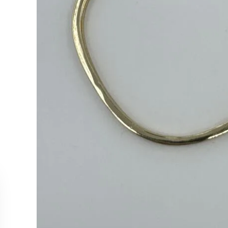
MÜŞTERİ HİZMETLERİ
KOLEKS
Bize Ulaşın
Kolye
Sipariş Takibi
Küpe
İade ve İptal Koşulları
Yüzük
Satış Noktalarımız
Bileklik
Tüm Ürün