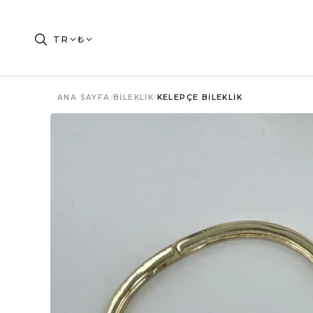
TR
₺
ANA SAYFA
/
BILEKLIK
/
KELEPÇE BILEKLIK