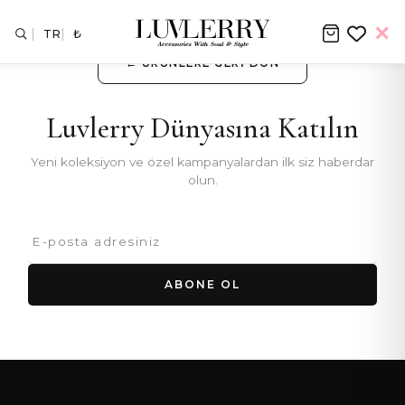
TR
₺
← ÜRÜNLERE GERI DÖN
Luvlerry Dünyasına Katılın
Yeni koleksiyon ve özel kampanyalardan ilk siz haberdar
olun.
ABONE OL