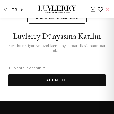
TR
₺
← ÜRÜNLERE GERI DÖN
Luvlerry Dünyasına Katılın
Yeni koleksiyon ve özel kampanyalardan ilk siz haberdar
olun.
ABONE OL