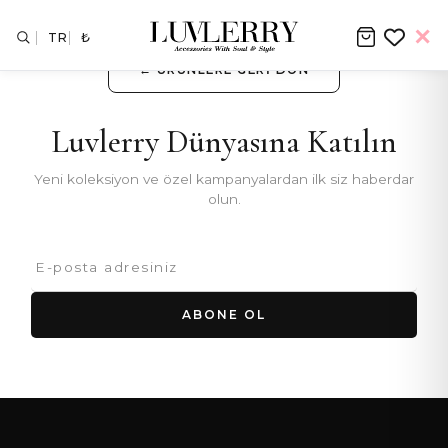
TR
₺
← ÜRÜNLERE GERI DÖN
Luvlerry Dünyasına Katılın
Yeni koleksiyon ve özel kampanyalardan ilk siz haberdar
olun.
ABONE OL