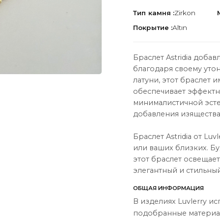
Тип камня :
Zirkon
Покрытие :
Altın
Браслет Astridia доба
благодаря своему уто
ЦИЯ
О НАС
латуни, этот браслет 
О нас
обеспечивает эффектн
минималистичной эсте
Связаться с нами
добавления изящества
Instagram
Браслет Astridia от Lu
ы
WhatsApp
или ваших близких. Бу
этот браслет освещает
ары
элегантный и стильны
ОБЩАЯ ИНФОРМАЦИЯ
В изделиях Luvlerry и
подобранные материал