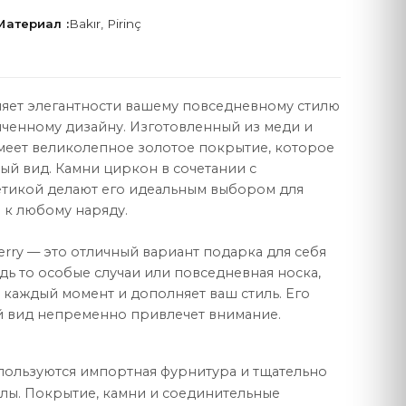
Материал :
Bakır, Pirinç
вляет элегантности вашему повседневному стилю
нченному дизайну. Изготовленный из меди и
ПРАВОВАЯ
имеет великолепное золотое покрытие, которое
Договор продажи
ый вид. Камни циркон в сочетании с
тикой делают его идеальным выбором для
Политика конфиденциальности
 к любому наряду.
Защита данных
vlerry — это отличный вариант подарка для себя
Политика cookie
дь то особые случаи или повседневная носка,
 каждый момент и дополняет ваш стиль. Его
й вид непременно привлечет внимание.
спользуются импортная фурнитура и тщательно
ы. Покрытие, камни и соединительные