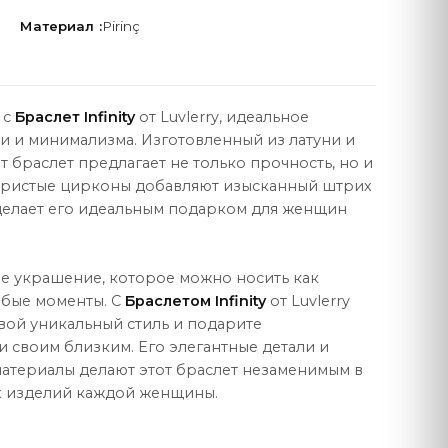
Материал :
Pirinç
 с
Браслет Infinity
от Luvlerry, идеальное
ти и минимализма. Изготовленный из латуни и
ПРАВОВАЯ
от браслет предлагает не только прочность, но и
Договор продажи
кристые цирконы добавляют изысканный штрих
 делает его идеальным подарком для женщин
Политика конфиденциальности
Защита данных
ое украшение, которое можно носить как
Политика cookie
обые моменты. С
Браслетом Infinity
от Luvlerry
ой уникальный стиль и подарите
 своим близким. Его элегантные детали и
атериалы делают этот браслет незаменимым в
 изделий каждой женщины.