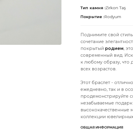
Тип камня :
Zirkon Taş
Покрытие :
Rodyum
Поднимите свой стиль
сочетание элегантнос
ЦИЯ
О НАС
покрытый
родием
, эт
О нас
современный вид. Ис
к любому образу, что
Связаться с нами
всех возрастов.
Instagram
Этот браслет - отличн
ы
WhatsApp
ежедневно, так и в ос
продемонстрируйте св
ары
незабываемые подарки
высококачественные м
коллекции ювелирных
ОБЩАЯ ИНФОРМАЦИЯ