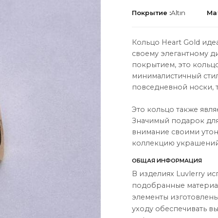
Покрытие :
Altın
Ма
Кольцо Heart Gold ид
своему элегантному д
покрытием, это кольцо
ЦИЯ
О НАС
минималистичный стил
повседневной носки, т
О нас
Связаться с нами
Это кольцо также явл
Значимый подарок для
Instagram
внимание своими утон
коллекцию украшени
ы
WhatsApp
ОБЩАЯ ИНФОРМАЦИЯ
ары
В изделиях Luvlerry и
подобранные материал
элементы изготовлены
уходу обеспечивать в