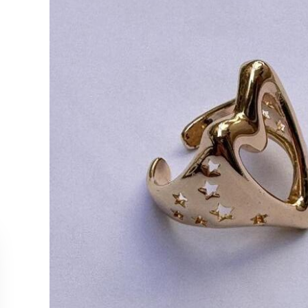
ОБСЛУЖИВАНИЕ
КОЛЛЕК
Связаться с нами
Колье
Отслеживание заказа
Серьги
Возврат и отмена
Кольца
Точки продаж
Браслет
Все тов