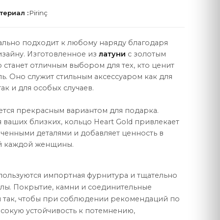
териал :
Pirinç
еально подходит к любому наряду благодаря
изайну. Изготовленное из
латуни
с золотым
 станет отличным выбором для тех, кто ценит
ПРАВОВАЯ
ь. Оно служит стильным аксессуаром как для
ак и для особых случаев.
Договор продажи
Политика конфиденциальности
яется прекрасным вариантом для подарка.
 ваших близких, кольцо Heart Gold привлекает
Защита данных
ченными деталями и добавляет ценность в
й каждой женщины.
Политика cookie
спользуются импортная фурнитура и тщательно
ы. Покрытие, камни и соединительные
 так, чтобы при соблюдении рекомендаций по
ысокую устойчивость к потемнению,