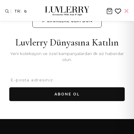
TR
₺
← ÜRÜNLERE GERI DÖN
Luvlerry Dünyasına Katılın
Yeni koleksiyon ve özel kampanyalardan ilk siz haberdar
olun.
ABONE OL