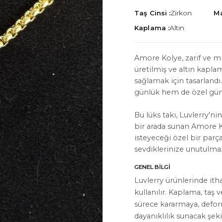
Taş Cinsi :
Zirkon
Ma
Kaplama :
Altın
Amore Kolye, zarif ve mi
üretilmiş ve altın kapla
İYON
HAKKIMIZDA
sağlamak için tasarlandı
Hakkımızda
günlük hem de özel günl
Bize Ulaşın
Bu lüks takı, Luvlerry'nin 
bir arada sunan Amore K
Instagram
isteyeceği özel bir parç
WhatsApp
sevdiklerinize unutulmaz
ler
GENEL BILGI
Luvlerry ürünlerinde ith
kullanılır. Kaplama, taş 
sürece kararmaya, defo
dayanıklılık sunacak şeki