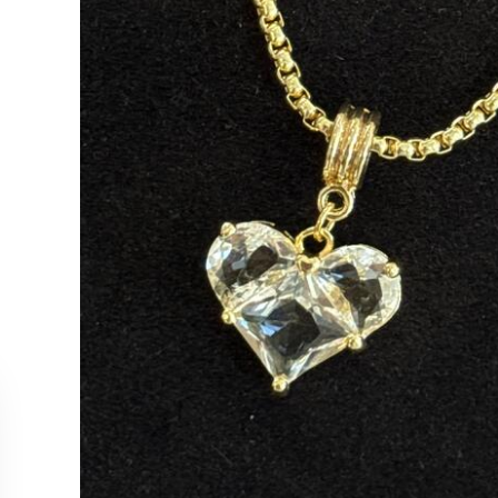
MÜŞTERİ HİZMETLERİ
KOLEKS
Bize Ulaşın
Kolye
Sipariş Takibi
Küpe
İade ve İptal Koşulları
Yüzük
Satış Noktalarımız
Bileklik
Tüm Ürün