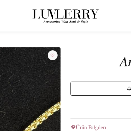
← ÜRÜNLERE GERI DÖN
Luvlerry Dünyasına Katılın
A
Yeni koleksiyon ve özel kampanyalardan ilk siz haberdar olun.
ABONE OL
Ürün Bilgileri