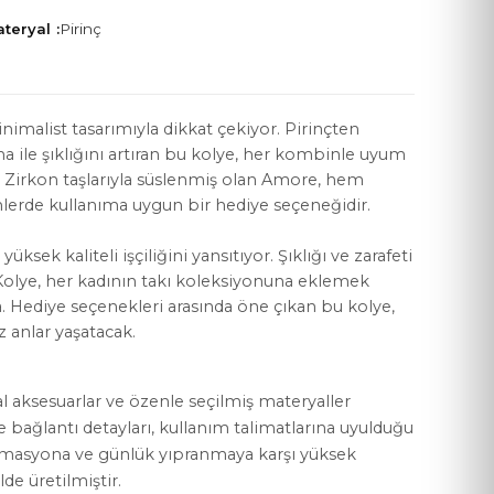
teryal :
Pirinç
nimalist tasarımıyla dikkat çekiyor. Pirinçten
ma ile şıklığını artıran bu kolye, her kombinle uyum
YASAL KOŞULLAR
. Zirkon taşlarıyla süslenmiş olan Amore, hem
Mesafeli Satış Sözleşmesi
erde kullanıma uygun bir hediye seçeneğidir.
Gizlilik Politikası
yüksek kaliteli işçiliğini yansıtıyor. Şıklığı ve zarafeti
olye, her kadının takı koleksiyonuna eklemek
KVKK Aydınlatma Metni
a. Hediye seçenekleri arasında öne çıkan bu kolye,
Çerez Politikası
 anlar yaşatacak.
al aksesuarlar ve özenle seçilmiş materyaller
ve bağlantı detayları, kullanım talimatlarına uyulduğu
rmasyona ve günlük yıpranmaya karşı yüksek
lde üretilmiştir.