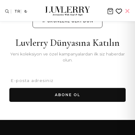
TR
₺
← ÜRÜNLERE GERI DÖN
Luvlerry Dünyasına Katılın
Yeni koleksiyon ve özel kampanyalardan ilk siz haberdar
olun.
ABONE OL