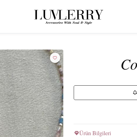
← ÜRÜNLERE GERI DÖN
Luvlerry Dünyasına Katılın
Co
Yeni koleksiyon ve özel kampanyalardan ilk siz haberdar olun.
ABONE OL
Ürün Bilgileri