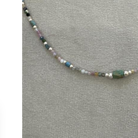
MÜŞTERİ HİZMETLERİ
KOLEKS
Bize Ulaşın
Kolye
Sipariş Takibi
Küpe
İade ve İptal Koşulları
Yüzük
Satış Noktalarımız
Bileklik
Tüm Ürün