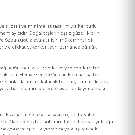
ye'si, zarif ve minimalist tasarımıyla her türlü
amlayıcıdır. Doğal taşların eşsiz güzelliklerini
ğı ve özgünlüğü arayanlar için mükemmel bir
YASAL KOŞULLAR
leriyle dikkat çekerken, aynı zamanda günlük
Mesafeli Satış Sözleşmesi
Gizlilik Politikası
 sağladığı enerjiyi üzerinde taşıyan modern bir
aktadır. Hediye seçeneği olarak da harika bir
KVKK Aydınlatma Metni
 özel anlarda anlam katacak bir parça sunabilirsiniz.
lye'si, her kadının takı koleksiyonunda yer alması
Çerez Politikası
al aksesuarlar ve özenle seçilmiş materyaller
ve bağlantı detayları, kullanım talimatlarına uyulduğu
rmasyona ve günlük yıpranmaya karşı yüksek