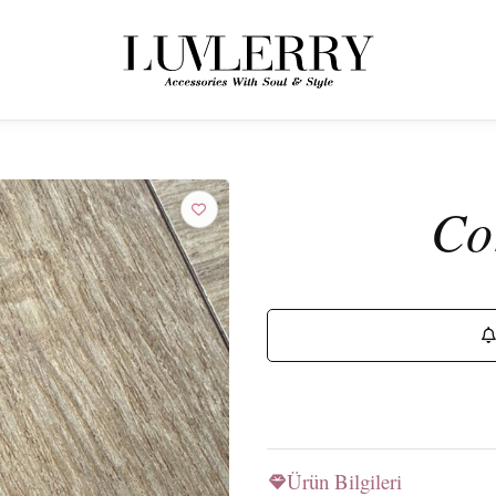
← ÜRÜNLERE GERI DÖN
Luvlerry Dünyasına Katılın
Co
Yeni koleksiyon ve özel kampanyalardan ilk siz haberdar olun.
ABONE OL
Ürün Bilgileri