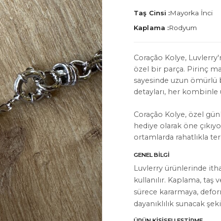
Taş Cinsi :
Mayorka İnci
Kaplama :
Rodyum
Coração Kolye, Luvlerry'n
özel bir parça. Pirinç m
İYON
HAKKIMIZDA
sayesinde uzun ömürlü bi
Hakkımızda
detayları, her kombinle u
Bize Ulaşın
Coração Kolye, özel günl
hediye olarak öne çıkıy
Instagram
ortamlarda rahatlıkla terci
WhatsApp
GENEL BILGI
ler
Luvlerry ürünlerinde ith
kullanılır. Kaplama, taş 
sürece kararmaya, defo
dayanıklılık sunacak şeki
ÜRÜN KIŞISELLEŞTIRME