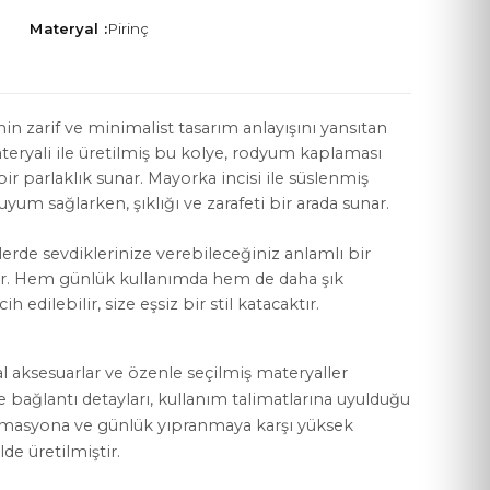
Materyal :
Pirinç
in zarif ve minimalist tasarım anlayışını yansıtan
ateryali ile üretilmiş bu kolye, rodyum kaplaması
YASAL KOŞULLAR
r parlaklık sunar. Mayorka incisi ile süslenmiş
Mesafeli Satış Sözleşmesi
yum sağlarken, şıklığı ve zarafeti bir arada sunar.
Gizlilik Politikası
erde sevdiklerinize verebileceğiniz anlamlı bir
or. Hem günlük kullanımda hem de daha şık
KVKK Aydınlatma Metni
h edilebilir, size eşsiz bir stil katacaktır.
Çerez Politikası
al aksesuarlar ve özenle seçilmiş materyaller
ve bağlantı detayları, kullanım talimatlarına uyulduğu
rmasyona ve günlük yıpranmaya karşı yüksek
lde üretilmiştir.