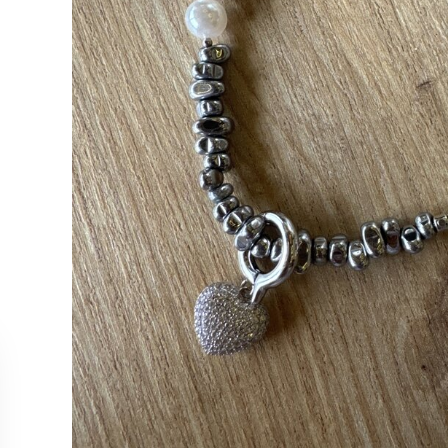
MÜŞTERİ HİZMETLERİ
KOLEKS
Bize Ulaşın
Kolye
Sipariş Takibi
Küpe
İade ve İptal Koşulları
Yüzük
Satış Noktalarımız
Bileklik
Tüm Ürün