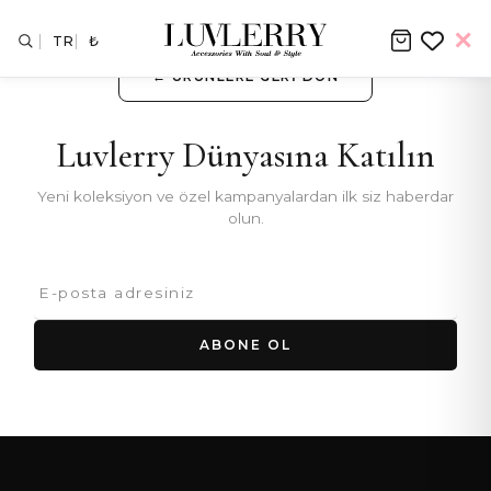
TR
₺
← ÜRÜNLERE GERI DÖN
Luvlerry Dünyasına Katılın
Yeni koleksiyon ve özel kampanyalardan ilk siz haberdar
olun.
ABONE OL