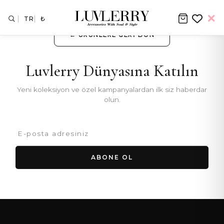
TR
₺
← ÜRÜNLERE GERI DÖN
Luvlerry Dünyasına Katılın
Yeni koleksiyon ve özel kampanyalardan ilk siz haberdar
olun.
ABONE OL