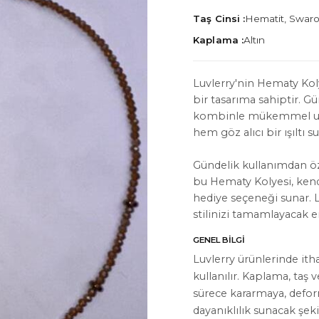
Taş Cinsi :
Hematit, Swarov
Kaplama :
Altın
Luvlerry'nin Hematy Kolye
bir tasarıma sahiptir. G
İYON
HAKKIMIZDA
kombinle mükemmel uyum 
Hakkımızda
hem göz alıcı bir ışıltı 
Bize Ulaşın
Gündelik kullanımdan öz
bu Hematy Kolyesi, kendi
Instagram
hediye seçeneği sunar. L
WhatsApp
stilinizi tamamlayacak e
ler
GENEL BILGI
Luvlerry ürünlerinde ith
kullanılır. Kaplama, taş 
sürece kararmaya, defo
dayanıklılık sunacak şeki