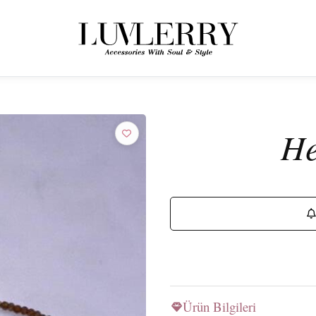
← ÜRÜNLERE GERI DÖN
Luvlerry Dünyasına Katılın
He
Yeni koleksiyon ve özel kampanyalardan ilk siz haberdar olun.
ABONE OL
Ürün Bilgileri