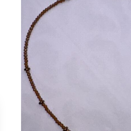
MÜŞTERİ HİZMETLERİ
KOLEKS
Bize Ulaşın
Kolye
Sipariş Takibi
Küpe
İade ve İptal Koşulları
Yüzük
Satış Noktalarımız
Bileklik
Tüm Ürün