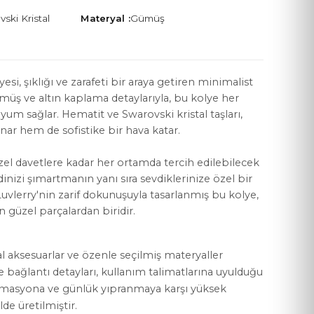
ski Kristal
Materyal :
Gümüş
si, şıklığı ve zarafeti bir araya getiren minimalist
ümüş ve altın kaplama detaylarıyla, bu kolye her
YASAL KOŞULLAR
sağlar. Hematit ve Swarovski kristal taşları,
Mesafeli Satış Sözleşmesi
sunar hem de sofistike bir hava katar.
Gizlilik Politikası
el davetlere kadar her ortamda tercih edilebilecek
nizi şımartmanın yanı sıra sevdiklerinize özel bir
KVKK Aydınlatma Metni
uvlerry'nin zarif dokunuşuyla tasarlanmış bu kolye,
Çerez Politikası
n güzel parçalardan biridir.
al aksesuarlar ve özenle seçilmiş materyaller
ve bağlantı detayları, kullanım talimatlarına uyulduğu
rmasyona ve günlük yıpranmaya karşı yüksek
lde üretilmiştir.