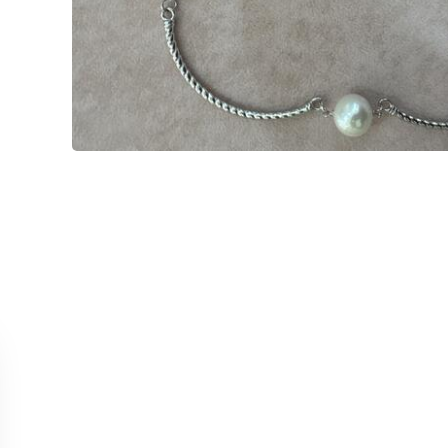
MÜŞTERİ HİZMETLERİ
KOLEKS
Bize Ulaşın
Kolye
Sipariş Takibi
Küpe
İade ve İptal Koşulları
Yüzük
Satış Noktalarımız
Bileklik
Tüm Ürün