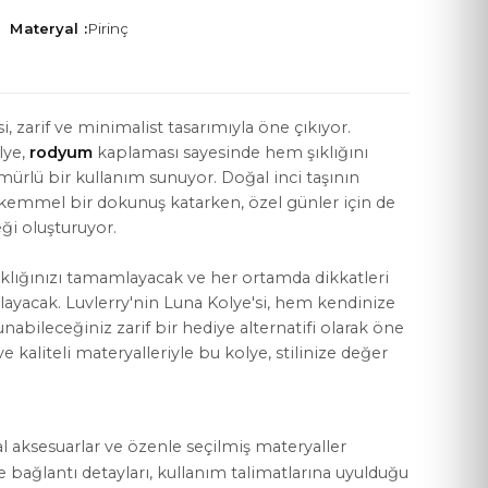
Materyal :
Pirinç
si, zarif ve minimalist tasarımıyla öne çıkıyor.
lye,
rodyum
kaplaması sayesinde hem şıklığını
YASAL KOŞULLAR
rlü bir kullanım sunuyor. Doğal inci taşının
Mesafeli Satış Sözleşmesi
ükemmel bir dokunuş katarken, özel günler için de
ği oluşturuyor.
Gizlilik Politikası
ıklığınızı tamamlayacak ve her ortamda dikkatleri
KVKK Aydınlatma Metni
layacak. Luvlerry'nin Luna Kolye'si, hem kendinize
Çerez Politikası
nabileceğiniz zarif bir hediye alternatifi olarak öne
ve kaliteli materyalleriyle bu kolye, stilinize değer
al aksesuarlar ve özenle seçilmiş materyaller
ve bağlantı detayları, kullanım talimatlarına uyulduğu