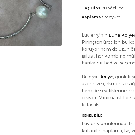
Taş Cinsi :
Doğal İnci
Kaplama :
Rodyum
Luvlerry'nin
Luna Kolye
Pirinçten üretilen bu ko
İYON
HAKKIMIZDA
koruyor hem de uzun ömü
Hakkımızda
ışıltısı, her kombine m
harika bir hediye seçene
Bize Ulaşın
Bu eşsiz
kolye
, günlük ş
Instagram
üzerinize çekmenizi sağ
WhatsApp
hem de sevdiklerinize su
çıkıyor. Minimalist tarzı 
ler
katacak.
GENEL BILGI
Luvlerry ürünlerinde ith
kullanılır. Kaplama, taş 