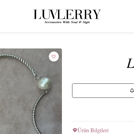
← ÜRÜNLERE GERI DÖN
Luvlerry Dünyasına Katılın
L
Yeni koleksiyon ve özel kampanyalardan ilk siz haberdar olun.
ABONE OL
Ürün Bilgileri