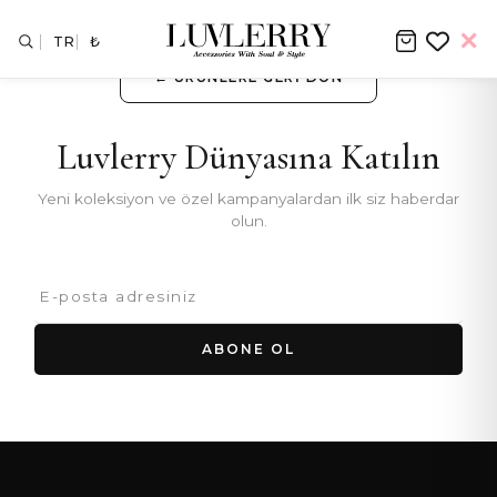
TR
₺
← ÜRÜNLERE GERI DÖN
Luvlerry Dünyasına Katılın
Yeni koleksiyon ve özel kampanyalardan ilk siz haberdar
olun.
ABONE OL