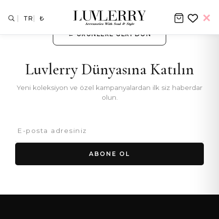
TR
₺
← ÜRÜNLERE GERI DÖN
Luvlerry Dünyasına Katılın
Yeni koleksiyon ve özel kampanyalardan ilk siz haberdar
olun.
ABONE OL