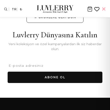
TR
₺
← ÜRÜNLERE GERI DÖN
Luvlerry Dünyasına Katılın
Yeni koleksiyon ve özel kampanyalardan ilk siz haberdar
olun.
ABONE OL