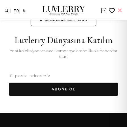
TR
₺
← ÜRÜNLERE GERI DÖN
Luvlerry Dünyasına Katılın
Yeni koleksiyon ve özel kampanyalardan ilk siz haberdar
olun.
ABONE OL