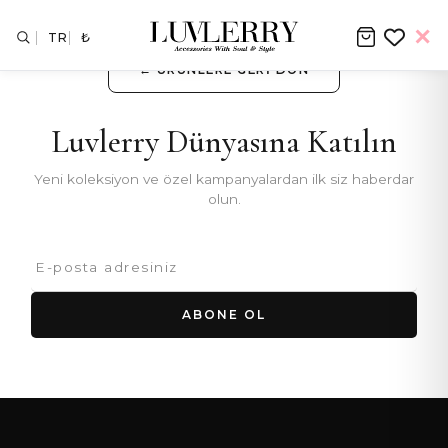
TR
₺
← ÜRÜNLERE GERI DÖN
Luvlerry Dünyasına Katılın
Yeni koleksiyon ve özel kampanyalardan ilk siz haberdar
olun.
ABONE OL