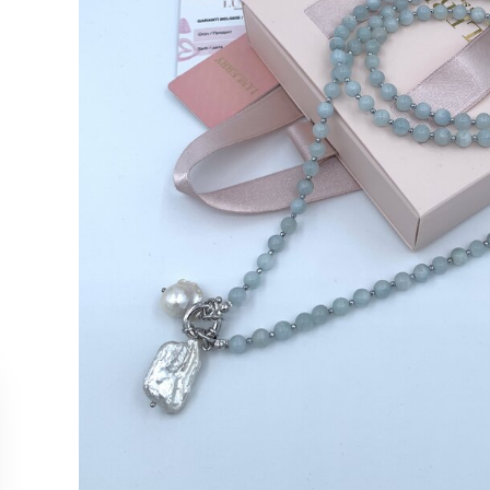
ОБСЛУЖИВАНИЕ
КОЛЛЕК
Связаться с нами
Колье
Отслеживание заказа
Серьги
Возврат и отмена
Кольца
Точки продаж
Браслет
Все тов