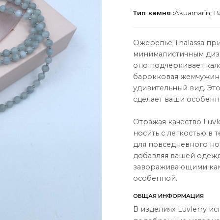
Тип камня :
Akuamarin, Ba
Ожерелье Thalassa пр
минималистичным диза
оно подчеркивает каж
ЦИЯ
О НАС
барокковая жемчужина
удивительный вид. Эт
О нас
сделает ваши особенн
Связаться с нами
Отражая качество Luvl
Instagram
носить с легкостью в 
для повседневного но
ы
WhatsApp
добавляя вашей одежд
ары
завораживающими камн
особенной.
ОБЩАЯ ИНФОРМАЦИЯ
В изделиях Luvlerry и