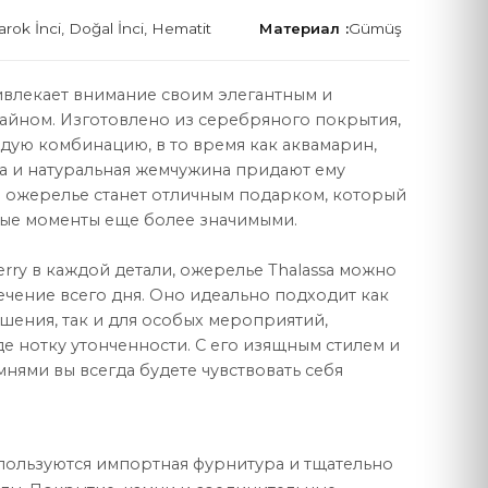
rok İnci, Doğal İnci, Hematit
Материал :
Gümüş
ивлекает внимание своим элегантным и
йном. Изготовлено из серебряного покрытия,
дую комбинацию, в то время как аквамарин,
ПРАВОВАЯ
 и натуральная жемчужина придают ему
о ожерелье станет отличным подарком, который
Договор продажи
ые моменты еще более значимыми.
Политика конфиденциальности
erry в каждой детали, ожерелье Thalassa можно
Защита данных
течение всего дня. Оно идеально подходит как
шения, так и для особых мероприятий,
Политика cookie
е нотку утонченности. С его изящным стилем и
ями вы всегда будете чувствовать себя
спользуются импортная фурнитура и тщательно