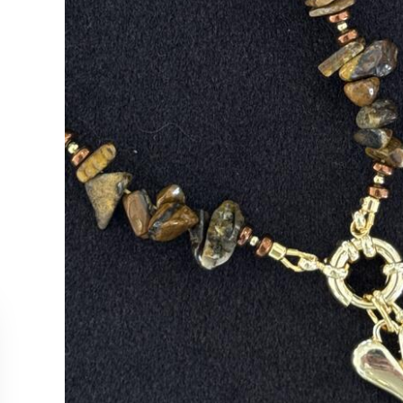
MÜŞTERİ HİZMETLERİ
KOLEKS
Bize Ulaşın
Kolye
Sipariş Takibi
Küpe
İade ve İptal Koşulları
Yüzük
Satış Noktalarımız
Bileklik
Tüm Ürün