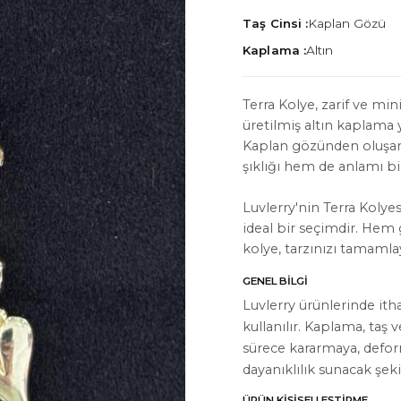
Taş Cinsi :
Kaplan Gözü
Kaplama :
Altın
Terra Kolye, zarif ve min
üretilmiş altın kaplam
İYON
HAKKIMIZDA
Kaplan gözünden oluşan 
Hakkımızda
şıklığı hem de anlamı bi
Bize Ulaşın
Luvlerry'nin Terra Kolye
ideal bir seçimdir. Hem
Instagram
kolye, tarzınızı tamamla
WhatsApp
GENEL BILGI
ler
Luvlerry ürünlerinde ith
kullanılır. Kaplama, taş 
sürece kararmaya, defo
dayanıklılık sunacak şeki
ÜRÜN KIŞISELLEŞTIRME