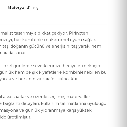
Materyal :
Pirinç
imalist tasarımıyla dikkat çekiyor. Pirinçten
a yüzeyi, her kombinle mükemmel uyum sağlar.
YASAL KOŞULLAR
taş, doğanın gücünü ve enerjisini taşıyarak, hem
Mesafeli Satış Sözleşmesi
r arada sunar.
Gizlilik Politikası
si, özel günlerde sevdiklerinize hediye etmek için
 günlük hem de şık kıyafetlerle kombinlenebilen bu
KVKK Aydınlatma Metni
yacak ve her anınıza zarafet katacaktır.
Çerez Politikası
al aksesuarlar ve özenle seçilmiş materyaller
ve bağlantı detayları, kullanım talimatlarına uyulduğu
rmasyona ve günlük yıpranmaya karşı yüksek
lde üretilmiştir.