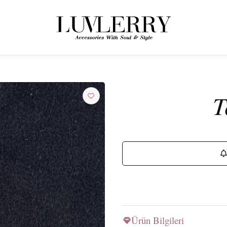
← ÜRÜNLERE GERI DÖN
Luvlerry Dünyasına Katılın
T
Yeni koleksiyon ve özel kampanyalardan ilk siz haberdar olun.
ABONE OL
Ürün Bilgileri