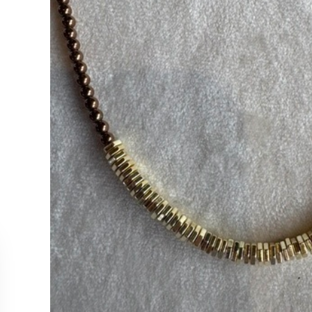
ОБСЛУЖИВАНИЕ
КОЛЛЕК
Связаться с нами
Колье
Отслеживание заказа
Серьги
Возврат и отмена
Кольца
Точки продаж
Браслет
Все тов