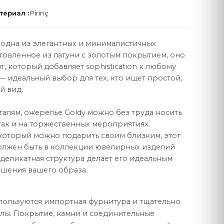
териал :
Pirinç
 одна из элегантных и минималистичных
отовленное из латуни с золотым покрытием, оно
т, который добавляет sophistication к любому
ПРАВОВАЯ
— идеальный выбор для тех, кто ищет простой,
й вид.
Договор продажи
Политика конфиденциальности
талям, ожерелье Goldy можно без труда носить
так и на торжественных мероприятиях.
Защита данных
который можно подарить своим близким, этот
олжен быть в коллекции ювелирных изделий
Политика cookie
деликатная структура делает его идеальным
ршения вашего образа.
спользуются импортная фурнитура и тщательно
ы. Покрытие, камни и соединительные