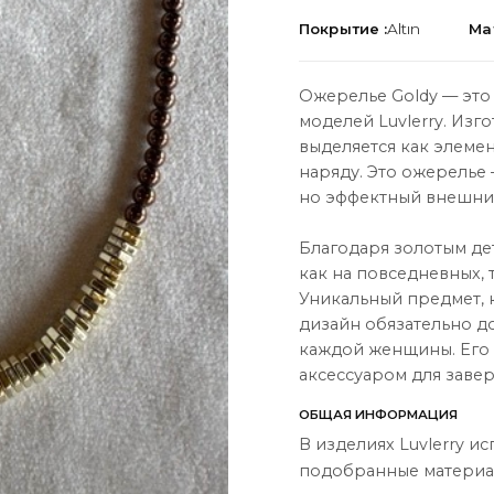
Покрытие :
Altın
Ма
Ожерелье Goldy — это
моделей Luvlerry. Изг
выделяется как элемен
ЦИЯ
О НАС
наряду. Это ожерелье 
но эффектный внешни
О нас
Связаться с нами
Благодаря золотым де
как на повседневных, 
Instagram
Уникальный предмет, 
дизайн обязательно д
ы
WhatsApp
каждой женщины. Его 
ары
аксессуаром для заве
ОБЩАЯ ИНФОРМАЦИЯ
В изделиях Luvlerry и
подобранные материал