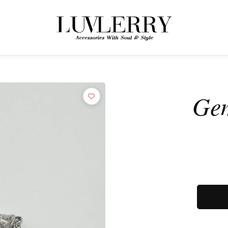
← ÜRÜNLERE GERI DÖN
Luvlerry Dünyasına Katılın
Ge
Yeni koleksiyon ve özel kampanyalardan ilk siz haberdar olun.
ABONE OL