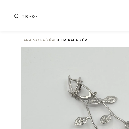
TR
₺
ANA SAYFA
/
KÜPE
/
GEMINAEA KÜPE