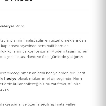
Materyal :
Pirinç
YASAL KOŞULLAR
aylarıyla minimalist stilin en güzel örneklerinden
Mesafeli Satış Sözleşmesi
kaplaması sayesinde hem hafif hem de
ünlük kullanımda konfor sunar. Modern tasarımı, her
Gizlilik Politikası
 şekilde tasarlandı ve özel günlerde şıklığınızı
KVKK Aydınlatma Metni
Çerez Politikası
verebileceğiniz en anlamlı hediyelerden biri. Zarif
ile
hediye
olarak mükemmel bir seçimdir. Hem
lerde kullanabileceğiniz bu zarif takı, stilinize
tacak.
al aksesuarlar ve özenle seçilmiş materyaller