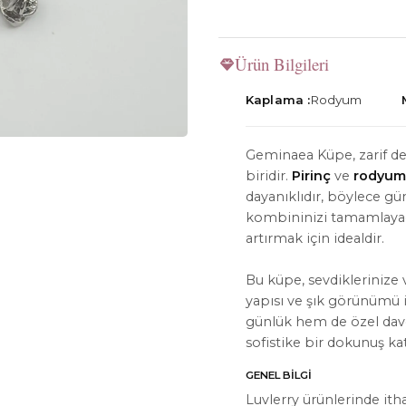
Ürün Bilgileri
Kaplama :
Rodyum
İYON
HAKKIMIZDA
Geminaea Küpe, zarif det
Hakkımızda
biridir.
Pirinç
ve
rodyum
dayanıklıdır, böylece g
Bize Ulaşın
kombininizi tamamlayacak
Instagram
artırmak için idealdir.
WhatsApp
Bu küpe, sevdiklerinize 
yapısı ve şık görünümü 
ler
günlük hem de özel davet
sofistike bir dokunuş ka
GENEL BILGI
Luvlerry ürünlerinde ith