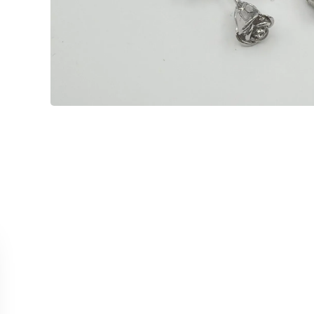
MÜŞTERİ HİZMETLERİ
KOLEKS
Bize Ulaşın
Kolye
Sipariş Takibi
Küpe
İade ve İptal Koşulları
Yüzük
Satış Noktalarımız
Bileklik
Tüm Ürün