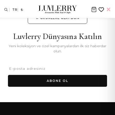
TR
₺
← ÜRÜNLERE GERI DÖN
Luvlerry Dünyasına Katılın
Yeni koleksiyon ve özel kampanyalardan ilk siz haberdar
olun.
ABONE OL