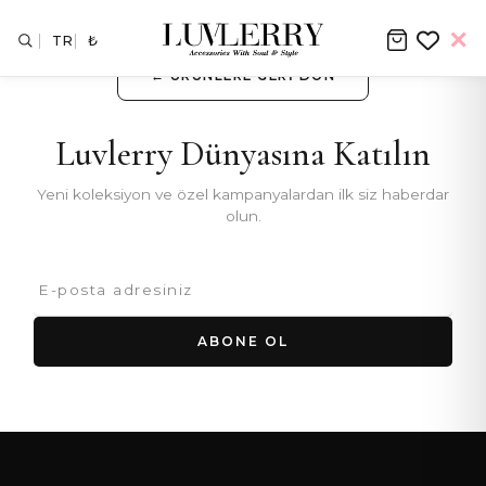
TR
₺
← ÜRÜNLERE GERI DÖN
Luvlerry Dünyasına Katılın
Yeni koleksiyon ve özel kampanyalardan ilk siz haberdar
olun.
ABONE OL