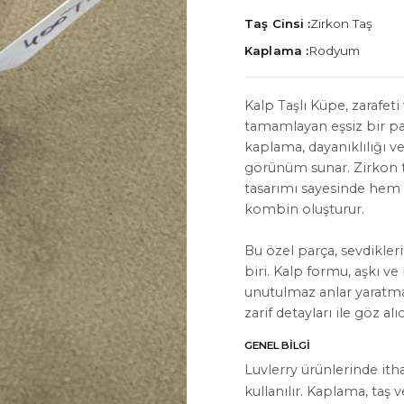
Taş Cinsi :
Zirkon Taş
Kaplama :
Rodyum
Kalp Taşlı Küpe, zarafeti 
tamamlayan eşsiz bir p
İYON
HAKKIMIZDA
kaplama, dayanıklılığı ve 
Hakkımızda
görünüm sunar. Zirkon t
tasarımı sayesinde hem
Bize Ulaşın
kombin oluşturur.
Instagram
Bu özel parça, sevdikle
WhatsApp
biri. Kalp formu, aşkı ve 
unutulmaz anlar yaratman
ler
zarif detayları ile göz a
GENEL BILGI
Luvlerry ürünlerinde ith
kullanılır. Kaplama, taş 