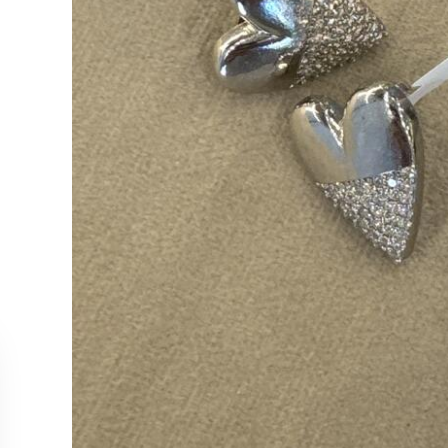
MÜŞTERİ HİZMETLERİ
KOLEKS
Bize Ulaşın
Kolye
Sipariş Takibi
Küpe
İade ve İptal Koşulları
Yüzük
Satış Noktalarımız
Bileklik
Tüm Ürün