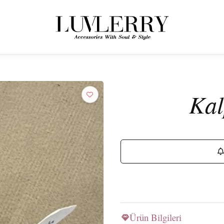
← ÜRÜNLERE GERI DÖN
Luvlerry Dünyasına Katılın
Kal
Yeni koleksiyon ve özel kampanyalardan ilk siz haberdar olun.
ABONE OL
Ürün Bilgileri