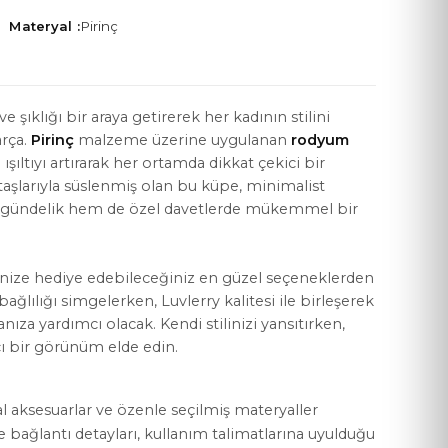
Materyal :
Pirinç
ve şıklığı bir araya getirerek her kadının stilini
arça.
Pirinç
malzeme üzerine uygulanan
rodyum
YASAL KOŞULLAR
ışıltıyı artırarak her ortamda dikkat çekici bir
Mesafeli Satış Sözleşmesi
aşlarıyla süslenmiş olan bu küpe, minimalist
 gündelik hem de özel davetlerde mükemmel bir
Gizlilik Politikası
KVKK Aydınlatma Metni
rinize hediye edebileceğiniz en güzel seçeneklerden
Çerez Politikası
bağlılığı simgelerken, Luvlerry kalitesi ile birleşerek
ıza yardımcı olacak. Kendi stilinizi yansıtırken,
lıcı bir görünüm elde edin.
al aksesuarlar ve özenle seçilmiş materyaller
ve bağlantı detayları, kullanım talimatlarına uyulduğu