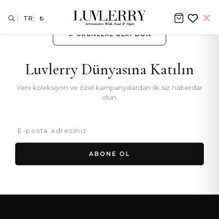
TR
₺
← ÜRÜNLERE GERI DÖN
Luvlerry Dünyasına Katılın
Yeni koleksiyon ve özel kampanyalardan ilk siz haberdar
olun.
ABONE OL