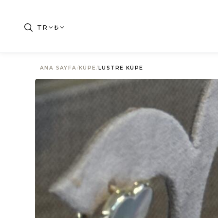
TR
₺
ANA SAYFA
/
KÜPE
/
LUSTRE KÜPE