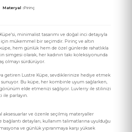
Materyal :
Pirinç
 Küpe'si, minimalist tasarımı ve doğal inci detayıyla
 için mükemmel bir seçimdir. Pirinç ve altın
YASAL KOŞULLAR
 küpe, hem günlük hem de özel günlerde rahatlıkla
Mesafeli Satış Sözleşmesi
afetin simgesi olarak, her kadının takı koleksiyonunda
aş olmayı sürdürüyor.
Gizlilik Politikası
raya getiren Lustre Küpe, sevdiklerinize hediye etmek
KVKK Aydınlatma Metni
ek sunuyor. Bu küpe, her kombinle uyum sağlarken,
Çerez Politikası
görünüm elde etmenizi sağlıyor. Luvlerry ile stilinizi
 ile parlayın.
al aksesuarlar ve özenle seçilmiş materyaller
ve bağlantı detayları, kullanım talimatlarına uyulduğu
rmasyona ve günlük yıpranmaya karşı yüksek