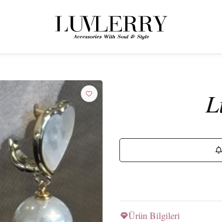
← ÜRÜNLERE GERI DÖN
Luvlerry Dünyasına Katılın
L
Yeni koleksiyon ve özel kampanyalardan ilk siz haberdar olun.
ABONE OL
Ürün Bilgileri