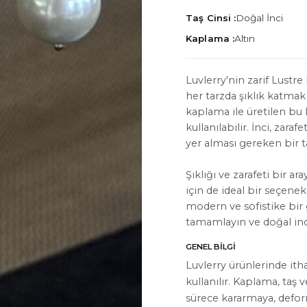
Taş Cinsi :
Doğal İnci
Kaplama :
Altın
Luvlerry'nin zarif Lustre
her tarzda şıklık katmak
İYON
HAKKIMIZDA
kaplama ile üretilen bu
Hakkımızda
kullanılabilir. İnci, zar
yer alması gereken bir t
Bize Ulaşın
Şıklığı ve zarafeti bir a
Instagram
için de ideal bir seçen
WhatsApp
modern ve sofistike bir 
tamamlayın ve doğal inci
ler
GENEL BILGI
Luvlerry ürünlerinde ith
kullanılır. Kaplama, taş 
sürece kararmaya, defo