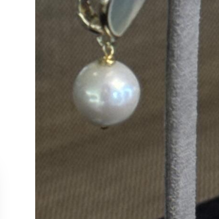
MÜŞTERİ HİZMETLERİ
KOLEKS
Bize Ulaşın
Kolye
Sipariş Takibi
Küpe
İade ve İptal Koşulları
Yüzük
Satış Noktalarımız
Bileklik
Tüm Ürün