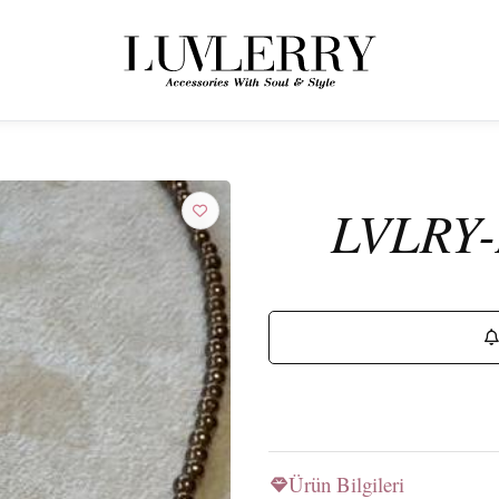
← ÜRÜNLERE GERI DÖN
Luvlerry Dünyasına Katılın
LVLRY-
Yeni koleksiyon ve özel kampanyalardan ilk siz haberdar olun.
ABONE OL
Ürün Bilgileri