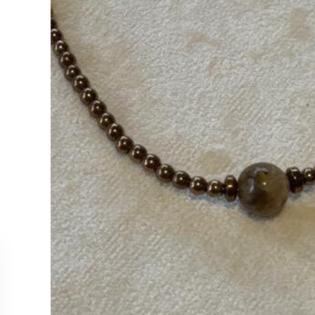
MÜŞTERİ HİZMETLERİ
KOLEKS
Bize Ulaşın
Kolye
Sipariş Takibi
Küpe
İade ve İptal Koşulları
Yüzük
Satış Noktalarımız
Bileklik
Tüm Ürün