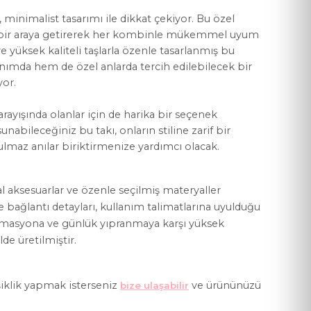
i, minimalist tasarımı ile dikkat çekiyor. Bu özel
eti bir araya getirerek her kombinle mükemmel uyum
e yüksek kaliteli taşlarla özenle tasarlanmış bu
nımda hem de özel anlarda tercih edilebilecek bir
yor.
YASAL KOŞULLAR
arayışında olanlar için de harika bir seçenek
Mesafeli Satış Sözleşmesi
unabileceğiniz bu takı, onların stiline zarif bir
lmaz anılar biriktirmenize yardımcı olacak.
Gizlilik Politikası
KVKK Aydınlatma Metni
al aksesuarlar ve özenle seçilmiş materyaller
Çerez Politikası
ve bağlantı detayları, kullanım talimatlarına uyulduğu
rmasyona ve günlük yıpranmaya karşı yüksek
lde üretilmiştir.
iklik yapmak isterseniz
ve ürününüzü
bize ulaşabilir