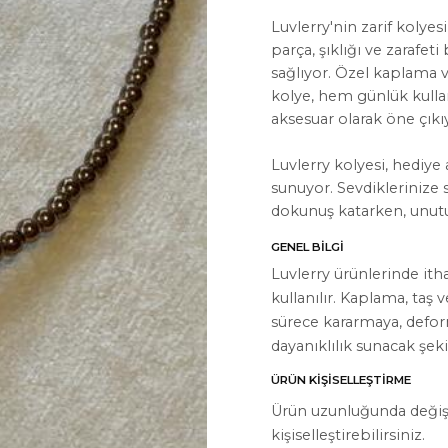
Luvlerry'nin zarif kolyes
parça, şıklığı ve zaraf
sağlıyor. Özel kaplama v
kolye, hem günlük kulla
aksesuar olarak öne çıkı
İYON
HAKKIMIZDA
Luvlerry kolyesi, hediye 
Hakkımızda
sunuyor. Sevdiklerinize s
dokunuş katarken, unutu
Bize Ulaşın
GENEL BILGI
Instagram
Luvlerry ürünlerinde ith
WhatsApp
kullanılır. Kaplama, taş 
sürece kararmaya, defo
ler
dayanıklılık sunacak şeki
ÜRÜN KIŞISELLEŞTIRME
Ürün uzunluğunda değiş
kişiselleştirebilirsiniz.