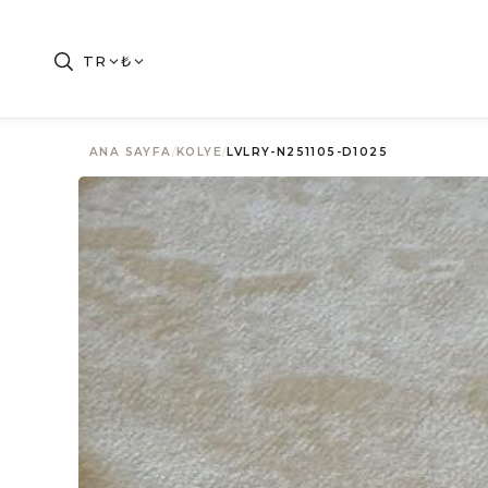
TR
₺
ANA SAYFA
/
KOLYE
/
LVLRY-N251105-D1025