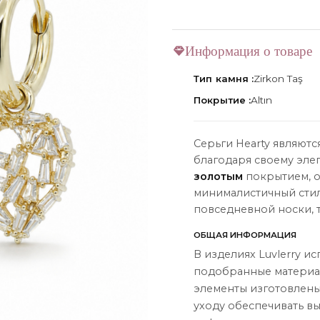
Информация о товаре
Тип камня :
Zirkon Taş
Покрытие :
Altın
ЦИЯ
О НАС
О нас
Серьги Hearty являют
Связаться с нами
благодаря своему эле
золотым
покрытием, о
Instagram
минималистичный стил
повседневной носки, т
ы
WhatsApp
ОБЩАЯ ИНФОРМАЦИЯ
ары
В изделиях Luvlerry и
подобранные материал
элементы изготовлены
уходу обеспечивать в