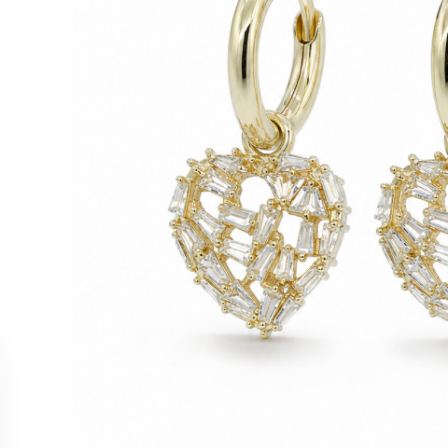
ОБСЛУЖИВАНИЕ
КОЛЛЕК
Связаться с нами
Колье
Отслеживание заказа
Серьги
Возврат и отмена
Кольца
Точки продаж
Браслет
Все тов