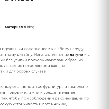
Материал :
Pirinç
ПРАВОВАЯ
Договор продажи
ся идеальным дополнением к любому наряду
Политика конфиденциальности
гантному дизайну. Изготовленные из
латуни
и с
ни без усилий подчеркивают ваш образ. Их
Защита данных
ь делает их подходящими как для
ак и для особых случаев.
Политика cookie
спользуются импортная фурнитура и тщательно
ы. Покрытие, камни и соединительные
 так, чтобы при соблюдении рекомендаций по
ысокую устойчивость к потемнению,