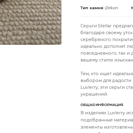
Тип камня :
Zirkon
Серьги Stellar предла
благодаря своему уто
серебряного покрытия
ЦИЯ
О НАС
идеально дополнят лю
повседневного, так и 
О нас
вашему стилю изыска
Связаться с нами
Тем, кто ищет идеальн
Instagram
выбором для радости 
Luvlerry, эти серьги 
ы
WhatsApp
украшений.
ары
ОБЩАЯ ИНФОРМАЦИЯ
В изделиях Luvlerry и
подобранные материал
элементы изготовлены