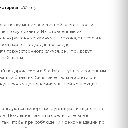
Материал :
Gümüş
гают нотку минималистичной элегантности
нченному дизайну. Изготовленные из
 и украшенные камнями циркона, эти серьги
ПРАВОВАЯ
бой наряд. Подходящие как для
для торжественного случая, они придадут
Договор продажи
нный шарм.
Политика конфиденциальности
ый подарок, серьги Stellar станут великолепным
Защита данных
ваших близких. Сияя качеством и эстетикой
станут вечным дополнением вашей коллекции
Политика cookie
спользуются импортная фурнитура и тщательно
ы. Покрытие, камни и соединительные
 так, чтобы при соблюдении рекомендаций по