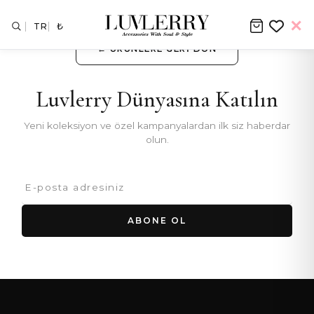
TR
₺
← ÜRÜNLERE GERI DÖN
Luvlerry Dünyasına Katılın
Yeni koleksiyon ve özel kampanyalardan ilk siz haberdar
olun.
ABONE OL